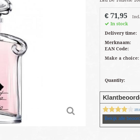
Eau De Toilette 1
€ 71,95
Incl
In stock
Delivery time:
Merknaam:
EAN Code:
Make a choice
Quantity: