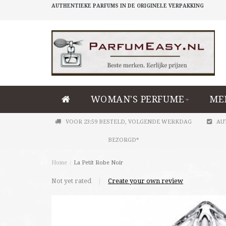
AUTHENTIEKE PARFUMS IN DE ORIGINELE VERPAKKING
WOMAN'S PERFUME
ME
VOOR 23:59 BESTELD, VOLGENDE WERKDAG
AU
BEZORGD*
Home
/
La Petit Robe Noir
Not yet rated
|
Create your own review