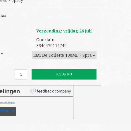
00ML - Spray
. tax
Verzending: vrijdag 26 juli
Guerlain
3346470114746
:
*
KOOP NU