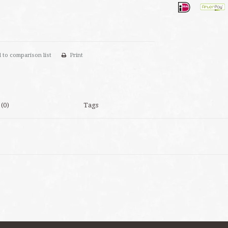
 to comparison list
Print
(0)
Tags