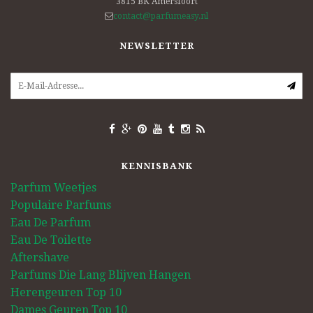
3815 BK
Amersfoort
contact@parfumeasy.nl
NEWSLETTER
KENNISBANK
Parfum Weetjes
Populaire Parfums
Eau De Parfum
Eau De Toilette
Aftershave
Parfums Die Lang Blijven Hangen
Herengeuren Top 10
Dames Geuren Top 10