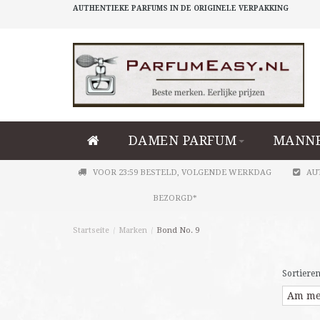
AUTHENTIEKE PARFUMS IN DE ORIGINELE VERPAKKING
DAMEN PARFUM
MANNE
VOOR 23:59 BESTELD, VOLGENDE WERKDAG
AU
BEZORGD*
Startseite
/
Marken
/
Bond No. 9
Sortieren