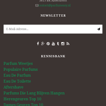
3815 BK
Amersfoort
contact@parfumeasy.nl
NEWSLETTER
KENNISBANK
Parfum Weetjes
Populaire Parfums
Eau De Parfum
Eau De Toilette
Aftershave
Parfums Die Lang Blijven Hangen
Herengeuren Top 10
Dames Geuren Top 10