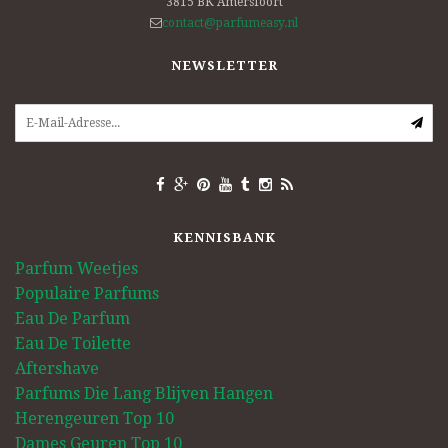
3815 BK
Amersfoort
contact@parfumeasy.nl
NEWSLETTER
KENNISBANK
Parfum Weetjes
Populaire Parfums
Eau De Parfum
Eau De Toilette
Aftershave
Parfums Die Lang Blijven Hangen
Herengeuren Top 10
Dames Geuren Top 10