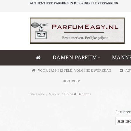
AUTHENTIEKE PARFUMS IN DE ORIGINELE VERPAKKING
DAMEN PARFUM
MANNE
VOOR 23:59 BESTELD, VOLGENDE WERKDAG
AU
BEZORGD*
Startseite
/
Marken
/
Dolce & Gabanna
Sortieren