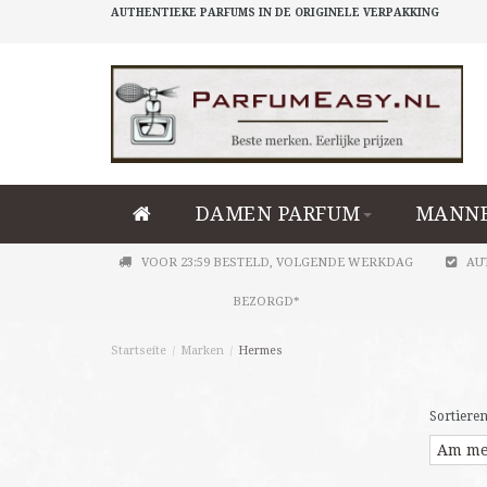
AUTHENTIEKE PARFUMS IN DE ORIGINELE VERPAKKING
DAMEN PARFUM
MANNE
VOOR 23:59 BESTELD, VOLGENDE WERKDAG
AU
BEZORGD*
Startseite
/
Marken
/
Hermes
Sortieren