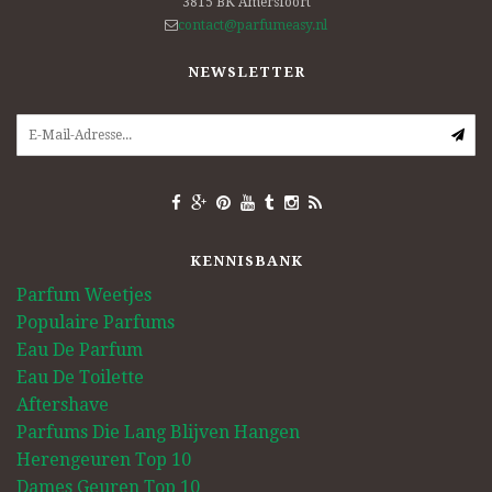
3815 BK
Amersfoort
contact@parfumeasy.nl
NEWSLETTER
KENNISBANK
Parfum Weetjes
Populaire Parfums
Eau De Parfum
Eau De Toilette
Aftershave
Parfums Die Lang Blijven Hangen
Herengeuren Top 10
Dames Geuren Top 10