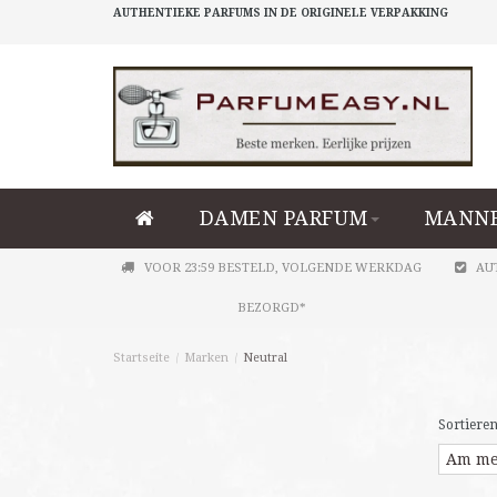
AUTHENTIEKE PARFUMS IN DE ORIGINELE VERPAKKING
DAMEN PARFUM
MANNE
VOOR 23:59 BESTELD, VOLGENDE WERKDAG
AU
BEZORGD*
Startseite
/
Marken
/
Neutral
Sortieren