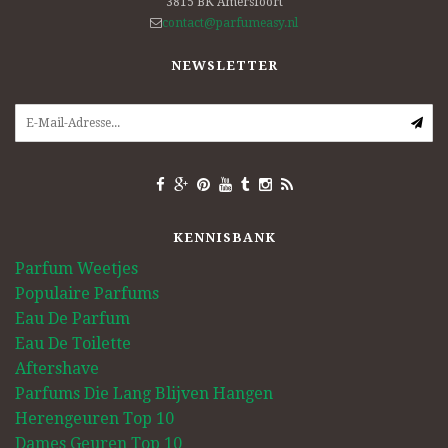
3815 BK
Amersfoort
contact@parfumeasy.nl
NEWSLETTER
KENNISBANK
Parfum Weetjes
Populaire Parfums
Eau De Parfum
Eau De Toilette
Aftershave
Parfums Die Lang Blijven Hangen
Herengeuren Top 10
Dames Geuren Top 10