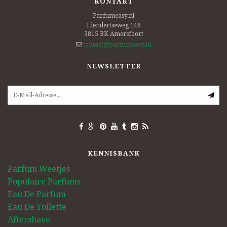
KONTAKT
Parfumeasy.nl
Liendertseweg 146
3815 BK
Amersfoort
contact@parfumeasy.nl
NEWSLETTER
KENNISBANK
Parfum Weetjes
Populaire Parfums
Eau De Parfum
Eau De Toilette
Aftershave