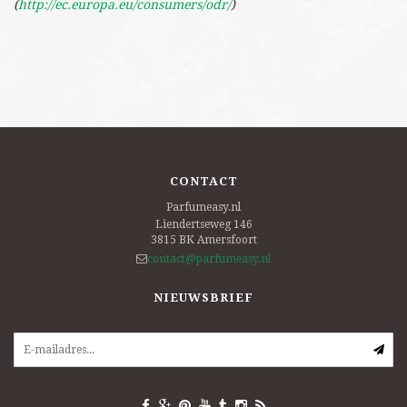
(
http://ec.europa.eu/consumers/odr/
)
CONTACT
Parfumeasy.nl
Liendertseweg 146
3815 BK
Amersfoort
contact@parfumeasy.nl
NIEUWSBRIEF