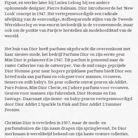
Piguet, en werkte later bij Lucien Lelong bij een andere
opkomende designer, Pierre Balmain. Dior introduceerde het 'New
Look' concept in 1947. Het vertegenwoordigde een radicale
afwijking van de eenvoudige, stofbesparende stijlen van de Tweede
Wereldoorlog en was enorm invloedrijk in de vrouwenmode, maar
ook om de positie van Parijs te herstellen als modehoofdstad van de
wereld.
Het huis van Dior heeft parfums uitgebracht die overeenkomt met
haar nieuwe mode, het bedrijf Parfums Dior en zijn eerste geur
Miss Dior is gelanceerd in 1947. Dit parfum is genoemd naar de
zuster Catherine van de ontwerper. Van de mid range geprijsde
Dior Homme-geur naar hogere prijsklasse parfums biedt Dior een
breed scala aan parfums en colognes voor mannen, vrouwen,
tieners en zelfs baby's. De geur collectie omvat geuren als Addict,
Pure Poison, Miss Dior Cherie, en J'adore parfums voor vrouwen.
Geuren voor mannen zijn Fahrenheit, Dior Homme en Eau
Sauvage. Daarnaast zijn tiener- en baby-geuren vertegenwoordigd
door Dior Addict 2 Sparkle In Pink and Dior Addict 2 Summer
Peonies.
Christian Dior is overleden in 1957, maar de mode- en
parfumshuizen die zijn naam dragen zijn springlevend. De Dior
merknaam is wereldwijd bekend om zijn haute couture collecties,