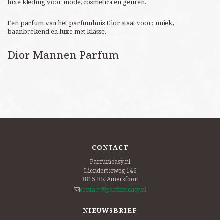
luxe kleding voor mode, cosmetica en geuren.
Een parfum van het parfumhuis Dior staat voor: uniek,
baanbrekend en luxe met klasse.
Dior Mannen Parfum
CONTACT
Parfumeasy.nl
Liendertseweg 146
3815 BK
Amersfoort
contact@parfumeasy.nl
NIEUWSBRIEF