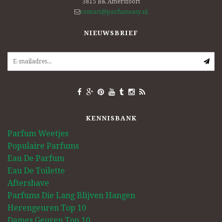
3815 BK
Amersfoort
contact@parfumeasy.nl
NIEUWSBRIEF
KENNISBANK
Parfum Weetjes
Populaire Parfums
Eau De Parfum
Eau De Toilette
Aftershave
Parfums Die Lang Blijven Hangen
Herengeuren Top 10
Dames Geuren Top 10