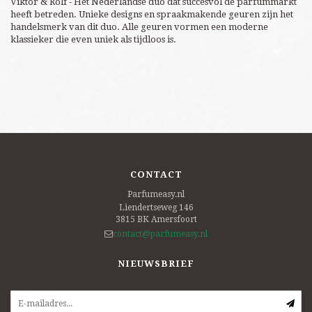
Viktor & Rolf - Het Nederlandse duo dat succesvol de parfummarkt
heeft betreden. Unieke designs en spraakmakende geuren zijn het
handelsmerk van dit duo. Alle geuren vormen een moderne
klassieker die even uniek als tijdloos is.
CONTACT
Parfumeasy.nl
Liendertseweg 146
3815 BK
Amersfoort
contact@parfumeasy.nl
NIEUWSBRIEF