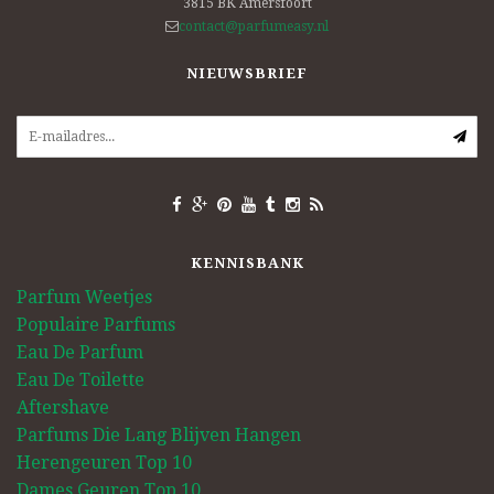
3815 BK
Amersfoort
contact@parfumeasy.nl
NIEUWSBRIEF
KENNISBANK
Parfum Weetjes
Populaire Parfums
Eau De Parfum
Eau De Toilette
Aftershave
Parfums Die Lang Blijven Hangen
Herengeuren Top 10
Dames Geuren Top 10