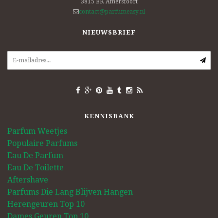
3815 BK
Amersfoort
contact@parfumeasy.nl
NIEUWSBRIEF
KENNISBANK
Parfum Weetjes
Populaire Parfums
Eau De Parfum
Eau De Toilette
Aftershave
Parfums Die Lang Blijven Hangen
Herengeuren Top 10
Dames Geuren Top 10