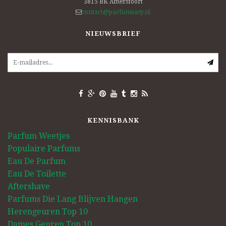
3815 BK
Amersfoort
contact@parfumeasy.nl
NIEUWSBRIEF
KENNISBANK
Parfum Weetjes
Populaire Parfums
Eau De Parfum
Eau De Toilette
Aftershave
Parfums Die Lang Blijven Hangen
Herengeuren Top 10
Dames Geuren Top 10