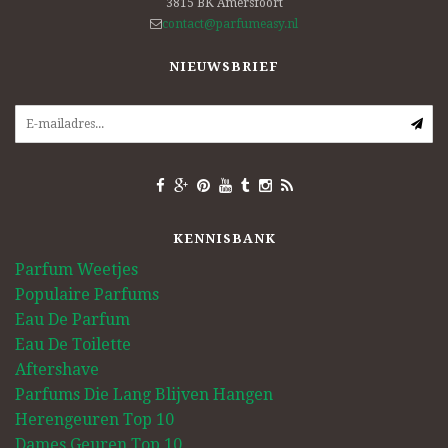
3815 BK
Amersfoort
contact@parfumeasy.nl
NIEUWSBRIEF
KENNISBANK
Parfum Weetjes
Populaire Parfums
Eau De Parfum
Eau De Toilette
Aftershave
Parfums Die Lang Blijven Hangen
Herengeuren Top 10
Dames Geuren Top 10