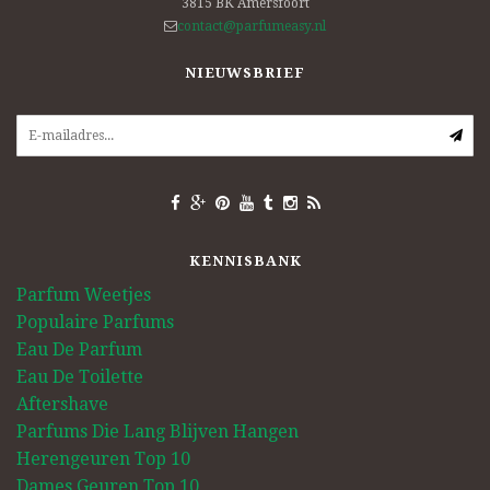
3815 BK
Amersfoort
contact@parfumeasy.nl
NIEUWSBRIEF
KENNISBANK
Parfum Weetjes
Populaire Parfums
Eau De Parfum
Eau De Toilette
Aftershave
Parfums Die Lang Blijven Hangen
Herengeuren Top 10
Dames Geuren Top 10