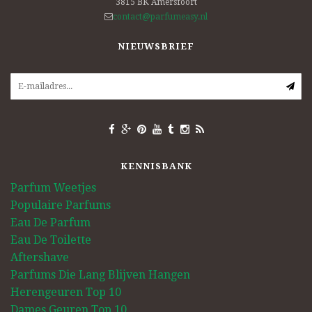
3815 BK
Amersfoort
contact@parfumeasy.nl
NIEUWSBRIEF
KENNISBANK
Parfum Weetjes
Populaire Parfums
Eau De Parfum
Eau De Toilette
Aftershave
Parfums Die Lang Blijven Hangen
Herengeuren Top 10
Dames Geuren Top 10