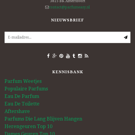
3815 BK
Amersfoort
contact@parfumeasy.nl
NIEUWSBRIEF
KENNISBANK
Parfum Weetjes
Populaire Parfums
Eau De Parfum
Eau De Toilette
Aftershave
Parfums Die Lang Blijven Hangen
Herengeuren Top 10
Dames Geuren Top 10