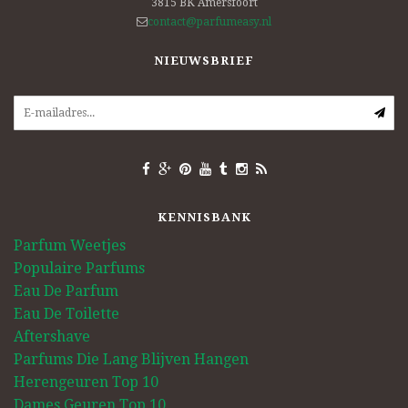
3815 BK
Amersfoort
contact@parfumeasy.nl
NIEUWSBRIEF
KENNISBANK
Parfum Weetjes
Populaire Parfums
Eau De Parfum
Eau De Toilette
Aftershave
Parfums Die Lang Blijven Hangen
Herengeuren Top 10
Dames Geuren Top 10