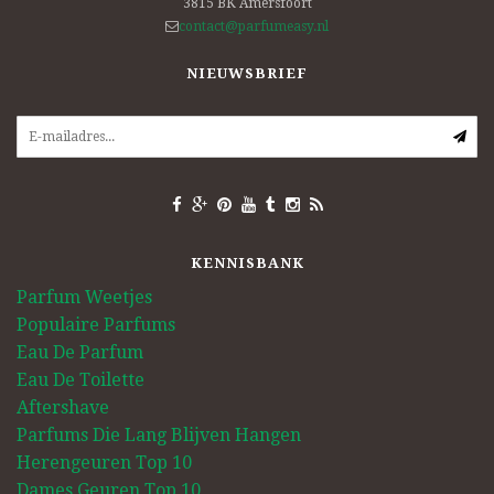
3815 BK
Amersfoort
contact@parfumeasy.nl
NIEUWSBRIEF
KENNISBANK
Parfum Weetjes
Populaire Parfums
Eau De Parfum
Eau De Toilette
Aftershave
Parfums Die Lang Blijven Hangen
Herengeuren Top 10
Dames Geuren Top 10