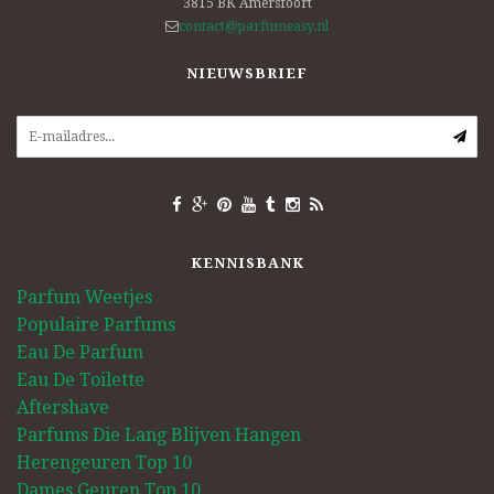
3815 BK
Amersfoort
contact@parfumeasy.nl
NIEUWSBRIEF
KENNISBANK
Parfum Weetjes
Populaire Parfums
Eau De Parfum
Eau De Toilette
Aftershave
Parfums Die Lang Blijven Hangen
Herengeuren Top 10
Dames Geuren Top 10