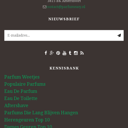
3815 BK
Amersfoort
contact@parfumeasy.nl
NIEUWSBRIEF
KENNISBANK
Parfum Weetjes
Populaire Parfums
Eau De Parfum
Eau De Toilette
Aftershave
Parfums Die Lang Blijven Hangen
Herengeuren Top 10
Dames Geuren Top 10