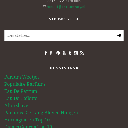
3815 BK
Amersfoort
contact@parfumeasy.nl
NIEUWSBRIEF
KENNISBANK
Parfum Weetjes
Populaire Parfums
Eau De Parfum
Eau De Toilette
Aftershave
Parfums Die Lang Blijven Hangen
Herengeuren Top 10
Dames Geuren Top 10