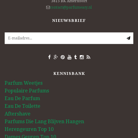
3815 BK
Amersfoort
contact@parfumeasy.nl
NIEUWSBRIEF
KENNISBANK
Parfum Weetjes
Populaire Parfums
Eau De Parfum
Eau De Toilette
Aftershave
Parfums Die Lang Blijven Hangen
Herengeuren Top 10
Dames Geuren Top 10