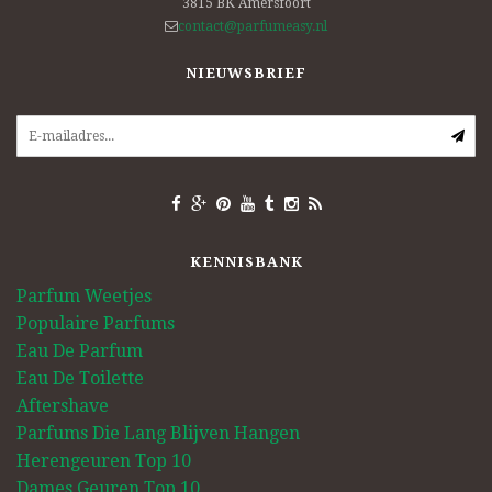
3815 BK
Amersfoort
contact@parfumeasy.nl
NIEUWSBRIEF
KENNISBANK
Parfum Weetjes
Populaire Parfums
Eau De Parfum
Eau De Toilette
Aftershave
Parfums Die Lang Blijven Hangen
Herengeuren Top 10
Dames Geuren Top 10