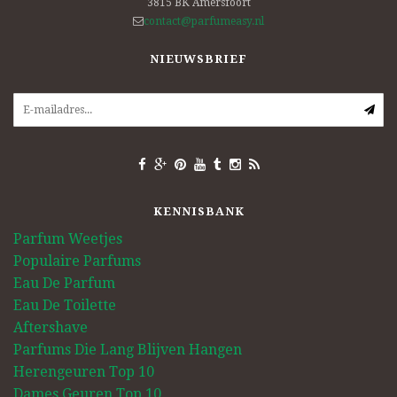
3815 BK
Amersfoort
contact@parfumeasy.nl
NIEUWSBRIEF
KENNISBANK
Parfum Weetjes
Populaire Parfums
Eau De Parfum
Eau De Toilette
Aftershave
Parfums Die Lang Blijven Hangen
Herengeuren Top 10
Dames Geuren Top 10