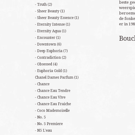
beste ge
Truth
(2)
weerspie
Sheer Beauty
(1)
beroemde
Sheer Beauty Essence
(1)
de fonke
er in 19
Eternity Intense
(1)
Eternity Aqua
(1)
Bouc
Encounter
(1)
Downtown
(6)
Deep Euphoria
(7)
Contradiction
(2)
Obsessed
(4)
Euphoria Gold
(1)
Chanel Dames Parfum
(1)
Chance
Chance Eau Tendre
Chance Eau Vive
Chance Eau Fraiche
Coco Mademoiselle
No. 5
No. 5 Premiere
N5 L'eau