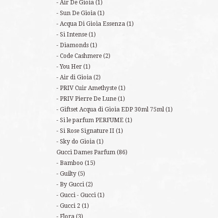
Air De Gioia
(1)
Sun De Gioia
(1)
Acqua Di Gioia Essenza
(1)
Si Intense
(1)
Diamonds
(1)
Code Cashmere
(2)
You Her
(1)
Air di Gioia
(2)
PRIV Cuir Amethyste
(1)
PRIV Pierre De Lune
(1)
Giftset Acqua di Gioia EDP 30ml 75ml
(1)
Si le parfum PERFUME
(1)
Si Rose Signature II
(1)
Sky do Gioia
(1)
Gucci Dames Parfum
(86)
Bamboo
(15)
Guilty
(5)
By Gucci
(2)
Gucci - Gucci
(1)
Gucci 2
(1)
Flora
(3)