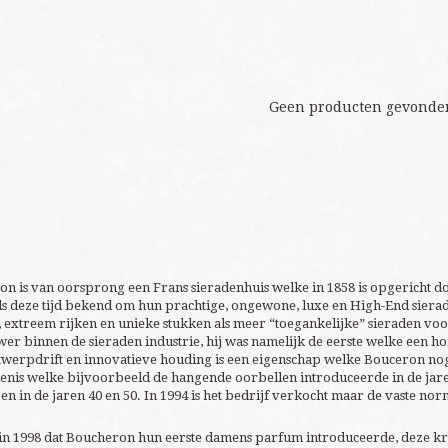
Geen producten gevonden
n is van oorsprong een Frans sieradenhuis welke in 1858 is opgericht 
nds deze tijd bekend om hun prachtige, ongewone, luxe en High-End siera
s, extreem rijken en unieke stukken als meer “toegankelijke” sieraden vo
er binnen de sieraden industrie, hij was namelijk de eerste welke een ho
werpdrift en innovatieve houding is een eigenschap welke Bouceron nog 
enis welke bijvoorbeeld de hangende oorbellen introduceerde in de jaren
n in de jaren 40 en 50. In 1994 is het bedrijf verkocht maar de vaste n
in 1998 dat Boucheron hun eerste damens parfum introduceerde, deze k