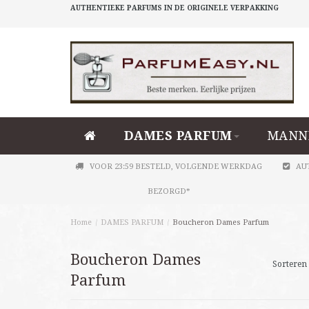
AUTHENTIEKE PARFUMS IN DE ORIGINELE VERPAKKING
DAMES PARFUM
MANN
VOOR 23:59 BESTELD, VOLGENDE WERKDAG
AU
BEZORGD*
Home
/
DAMES PARFUM
/
Boucheron Dames Parfum
Boucheron Dames
Sorteren 
Parfum