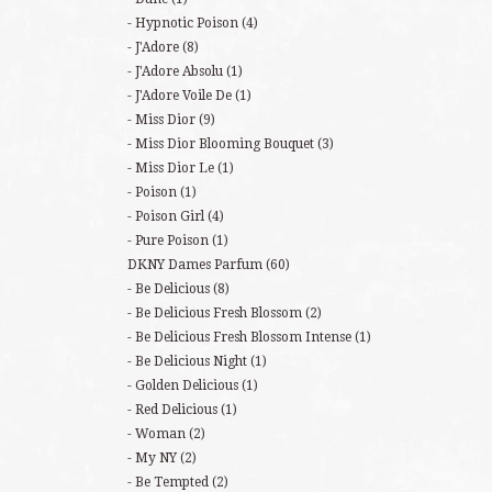
Hypnotic Poison
(4)
J'Adore
(8)
J'Adore Absolu
(1)
J'Adore Voile De
(1)
Miss Dior
(9)
Miss Dior Blooming Bouquet
(3)
Miss Dior Le
(1)
Poison
(1)
Poison Girl
(4)
Pure Poison
(1)
DKNY Dames Parfum
(60)
Be Delicious
(8)
Be Delicious Fresh Blossom
(2)
Be Delicious Fresh Blossom Intense
(1)
Be Delicious Night
(1)
Golden Delicious
(1)
Red Delicious
(1)
Woman
(2)
My NY
(2)
Be Tempted
(2)