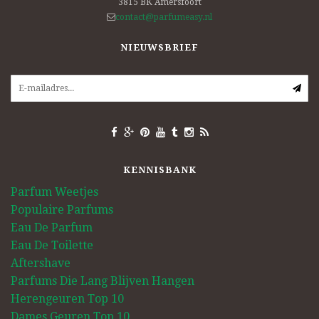
3815 BK
Amersfoort
contact@parfumeasy.nl
NIEUWSBRIEF
KENNISBANK
Parfum Weetjes
Populaire Parfums
Eau De Parfum
Eau De Toilette
Aftershave
Parfums Die Lang Blijven Hangen
Herengeuren Top 10
Dames Geuren Top 10