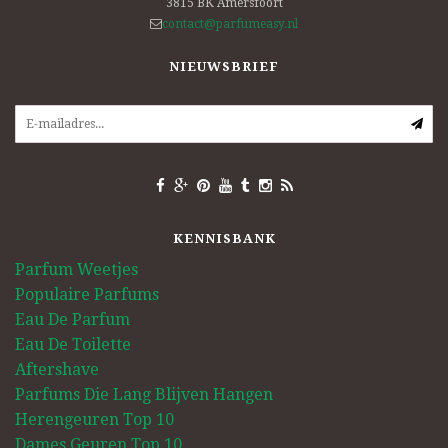
3815 BK
Amersfoort
contact@parfumeasy.nl
NIEUWSBRIEF
KENNISBANK
Parfum Weetjes
Populaire Parfums
Eau De Parfum
Eau De Toilette
Aftershave
Parfums Die Lang Blijven Hangen
Herengeuren Top 10
Dames Geuren Top 10