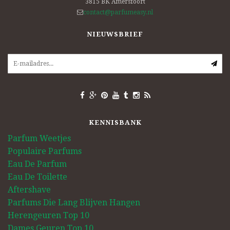
3815 BK
Amersfoort
contact@parfumeasy.nl
NIEUWSBRIEF
KENNISBANK
Parfum Weetjes
Populaire Parfums
Eau De Parfum
Eau De Toilette
Aftershave
Parfums Die Lang Blijven Hangen
Herengeuren Top 10
Dames Geuren Top 10