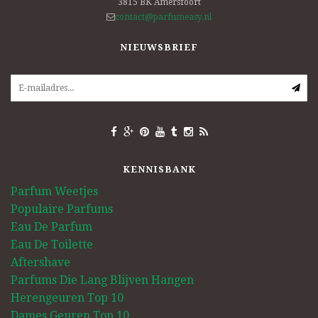
3815 BK
Amersfoort
contact@parfumeasy.nl
NIEUWSBRIEF
KENNISBANK
Parfum Weetjes
Populaire Parfums
Eau De Parfum
Eau De Toilette
Aftershave
Parfums Die Lang Blijven Hangen
Herengeuren Top 10
Dames Geuren Top 10