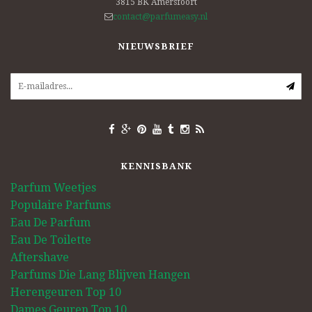
3815 BK
Amersfoort
contact@parfumeasy.nl
NIEUWSBRIEF
KENNISBANK
Parfum Weetjes
Populaire Parfums
Eau De Parfum
Eau De Toilette
Aftershave
Parfums Die Lang Blijven Hangen
Herengeuren Top 10
Dames Geuren Top 10