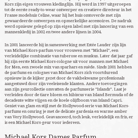
Kors zijn eigen vrouwen kledinglijn. Hij werd in 1997 uitgeroepen
tot de eerste ready-to-wear ontwerper en creatieve directeur in het
Franse modehuis Celine, waar hij het huis omtoverde met zijn
gewaardeerde ontwerpen en opmerkelijke accessoires. De nadruk
werd opnieuw gelegd op zijn eigen label met zijn lancering van een
mannenkledij in 2002 en twee andere lijnen in 2004.
In 2001 lanceerde hij in samenwerking met Estée Lauder zijn lijn
van Michael Kors-parfum voor vrouwen met “Michael”, een
verleidelijke combinatie van tuberose en muskus. Later dat jaar gaf
hij zijn eerste Michael Kors-cologne uit voor mannen met Michael
for Men, een zwoele mix van sparhars en suède. Sinds 2001 hebben
de parfums en colognes van Michael Kors zich voortdurend
opnieuw in de kijker gezet door de vakbekwame professionals
aangestuwd door zijn veeleisende klanten. Andere toevoegingen
aan zijn geurcollectie omvatten de parfumserie “Islands”. Laat je
verleiden door de tiare bloem en hibiscus van Island Bermuda of de
decadente witte vijgen en de koele olijfboom van Island Capri.
Geniet van glam en stijl met de Hollywood-serie van Michael Kors-
parfums en omring je met de delicate gardenia en warme amber
van Very Hollywood. Geavanceerd, toch leuk, verleidelijk en fris, er
is een Michael Kors-geur voor iedereen.
Michael Kors Dames Parfum