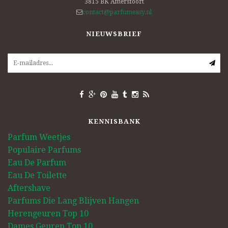
3815 BK
Amersfoort
contact@parfumeasy.nl
NIEUWSBRIEF
KENNISBANK
Parfum Weetjes
Populaire Parfums
Eau De Parfum
Eau De Toilette
Aftershave
Parfums Die Lang Blijven Hangen
Herengeuren Top 10
Dames Geuren Top 10