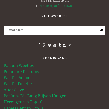
3815 BK
Amersfoort
contact@parfumeasy.nl
NIEUWSBRIEF
KENNISBANK
Parfum Weetjes
Populaire Parfums
Eau De Parfum
Eau De Toilette
Aftershave
Parfums Die Lang Blijven Hangen
Herengeuren Top 10
Dames Geuren Top 10