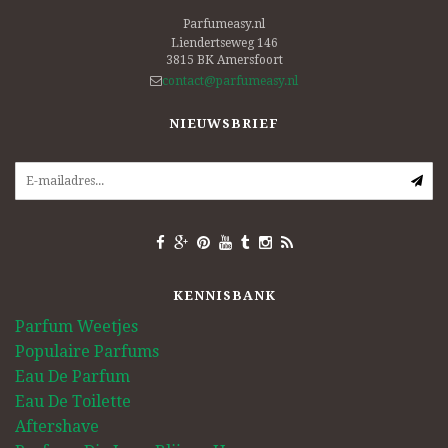
Parfumeasy.nl
Liendertseweg 146
3815 BK
Amersfoort
contact@parfumeasy.nl
NIEUWSBRIEF
KENNISBANK
Parfum Weetjes
Populaire Parfums
Eau De Parfum
Eau De Toilette
Aftershave