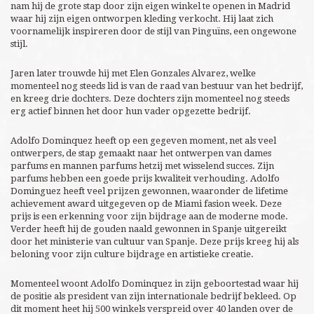
nam hij de grote stap door zijn eigen winkel te openen in Madrid
waar hij zijn eigen ontworpen kleding verkocht. Hij laat zich
voornamelijk inspireren door de stijl van Pinguïns, een ongewone
stijl.
Jaren later trouwde hij met Elen Gonzales Alvarez, welke
momenteel nog steeds lid is van de raad van bestuur van het bedrijf,
en kreeg drie dochters. Deze dochters zijn momenteel nog steeds
erg actief binnen het door hun vader opgezette bedrijf.
Adolfo Dominquez heeft op een gegeven moment, net als veel
ontwerpers, de stap gemaakt naar het ontwerpen van dames
parfums en mannen parfums hetzij met wisselend succes. Zijn
parfums hebben een goede prijs kwaliteit verhouding. Adolfo
Dominguez heeft veel prijzen gewonnen, waaronder de lifetime
achievement award uitgegeven op de Miami fasion week. Deze
prijs is een erkenning voor zijn bijdrage aan de moderne mode.
Verder heeft hij de gouden naald gewonnen in Spanje uitgereikt
door het ministerie van cultuur van Spanje. Deze prijs kreeg hij als
beloning voor zijn culture bijdrage en artistieke creatie.
Momenteel woont Adolfo Dominquez in zijn geboortestad waar hij
de positie als president van zijn internationale bedrijf bekleed. Op
dit moment heet hij 500 winkels verspreid over 40 landen over de