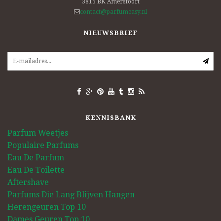
3815 BK
Amersfoort
contact@parfumeasy.nl
NIEUWSBRIEF
KENNISBANK
Parfum Weetjes
Populaire Parfums
Eau De Parfum
Eau De Toilette
Aftershave
Parfums Die Lang Blijven Hangen
Herengeuren Top 10
Dames Geuren Top 10