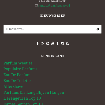
3815 BK
Amersfoort
contact@parfumeasy.nl
NIEUWSBRIEF
KENNISBANK
Parfum Weetjes
Populaire Parfums
Eau De Parfum
Eau De Toilette
Aftershave
Parfums Die Lang Blijven Hangen
Herengeuren Top 10
Dames Geuren Top 10