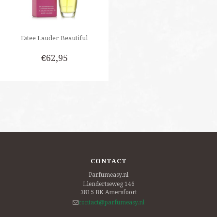
Estee Lauder Beautiful
€62,95
CONTACT
Parfumeasy.nl
Liendertseweg 146
3815 BK
Amersfoort
contact@parfumeasy.nl