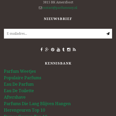
3815 BK
Amersfoort
contact@parfumeasy.nl
NIEUWSBRIEF
KENNISBANK
Parfum Weetjes
Populaire Parfums
Eau De Parfum
Eau De Toilette
Aftershave
Parfums Die Lang Blijven Hangen
Herengeuren Top 10