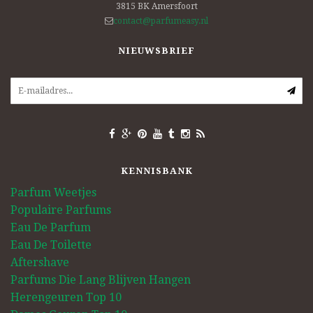
3815 BK
Amersfoort
contact@parfumeasy.nl
NIEUWSBRIEF
KENNISBANK
Parfum Weetjes
Populaire Parfums
Eau De Parfum
Eau De Toilette
Aftershave
Parfums Die Lang Blijven Hangen
Herengeuren Top 10