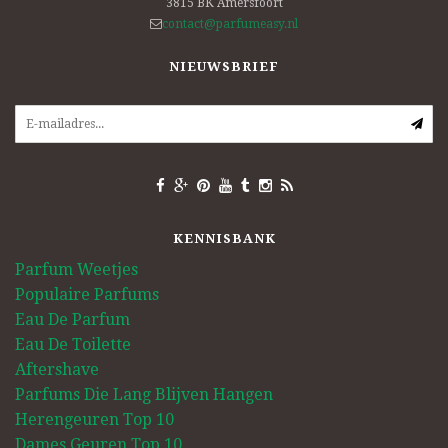
3815 BK
Amersfoort
contact@parfumeasy.nl
NIEUWSBRIEF
KENNISBANK
Parfum Weetjes
Populaire Parfums
Eau De Parfum
Eau De Toilette
Aftershave
Parfums Die Lang Blijven Hangen
Herengeuren Top 10
Dames Geuren Top 10