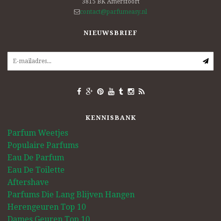
3815 BK
Amersfoort
contact@parfumeasy.nl
NIEUWSBRIEF
KENNISBANK
Parfum Weetjes
Populaire Parfums
Eau De Parfum
Eau De Toilette
Aftershave
Parfums Die Lang Blijven Hangen
Herengeuren Top 10
Dames Geuren Top 10