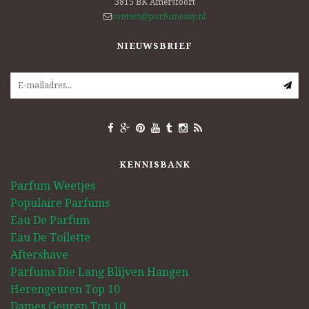
3815 BK
Amersfoort
contact@parfumeasy.nl
NIEUWSBRIEF
KENNISBANK
Parfum Weetjes
Populaire Parfums
Eau De Parfum
Eau De Toilette
Aftershave
Parfums Die Lang Blijven Hangen
Herengeuren Top 10
Dames Geuren Top 10