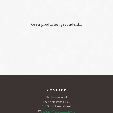
Geen producten gevonden!...
CONTACT
Parfumeasy.nl
Liendertseweg 146
3815 BK
Amersfoort
contact@parfumeasy.nl